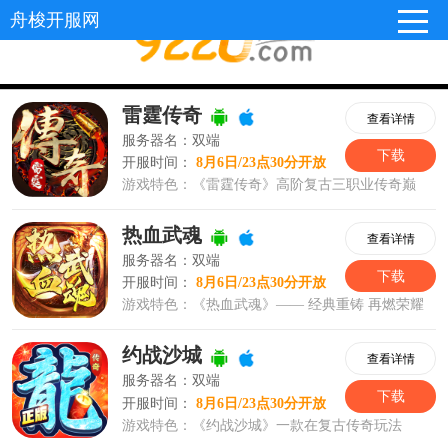
舟梭开服网