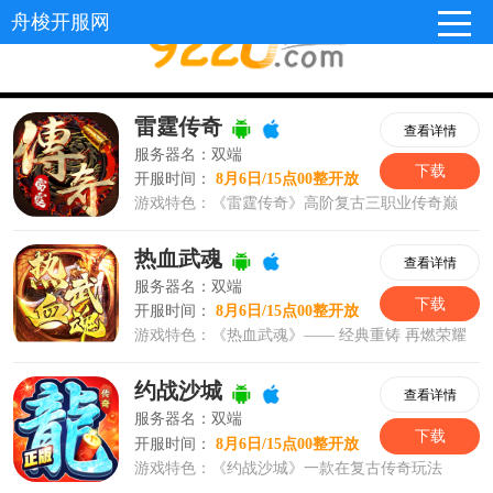
舟梭开服网