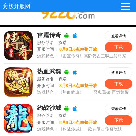
舟梭开服网