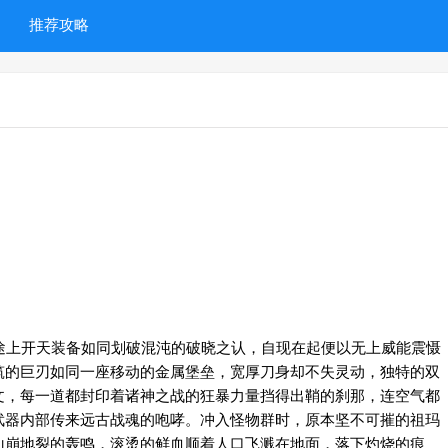
推荐攻略
上开天装备如同划破混沌的破晓之认，自现在起便以无上威能震慑
筑的巨刃如同一座移动的金属堡垒，宽厚刀身却不失灵动，独特的双
文，每一道都封印着诸神之战的狂暴力量挡得出鞘的刹那，连空气都
武器内部传来远古战魂的咆哮。冲入怪物群时，原本坚不可摧的祖玛
山崩地裂的轰鸣，滚烫的鲜血顺着人口飞溅在地面，落下灼烧的痕