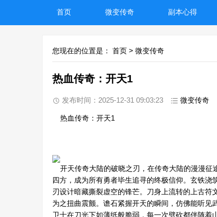
首页
微变传奇
副本心得
您现在的位置是：
首页
>
微变传奇
热血传奇：开天1
发布时间：2025-12-31 09:03:23
微变传奇
热血传奇：开天1
开天传奇大陆的破晓之刃，在传奇大陆的漫漫征途
四方，成为所有勇者毕生追寻的终极信仰。玄铁浇
刃设计暗藏撕裂虚空的锋芒。刀身上流转的上古符
为之扭曲震颤。谵石紧握开天的瞬间，仿佛能听见
卫士在刀光下如薄纸般脆弱，每一次劈砍都伴随着