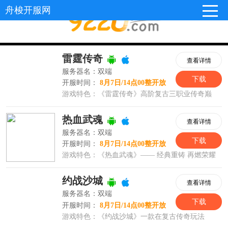
舟梭开服网