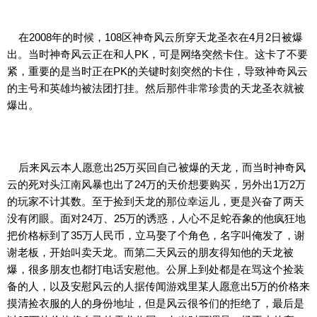
在2008年的时候，108区神奇风云所穿天龙圣衣在4月2日被爆
出。当时神奇风云正在和人PK，可是网络突然卡住。这卡了不要
紧，重要的是当时正在PK的关键时刻突然的卡住，导致神奇风云
的主号和英雄均被法团打挂。然后那件非常珍贵的天龙圣衣就被
爆出。
后来风云本人愿意出25万买回自己被爆的天龙，而当时神奇风
云的死对头江南风暴也出了24万的天价想要购买，另外出1万2万
的玩家不计其数。至于捡到天龙的那位幸运儿，更是兴奋了两天
没有闭眼。面对24万、25万的诱惑，人心不足蛇吞象的他疯狂地
把价格标到了35万人民币，立马娶了个角色，名字叫俺发了，谢
谢老板，开始叫卖天龙。而第二天风云的朋友得知他的天龙被
爆，很多朋友也都打电话安慰他。公屏上到处都是在骂这个捡装
备的人，以及安慰风云的人据传闻游戏里某人愿意出5万的价格来
摸清捡衣服的人的身份地址，但是风云很爷们的拒绝了，最后是