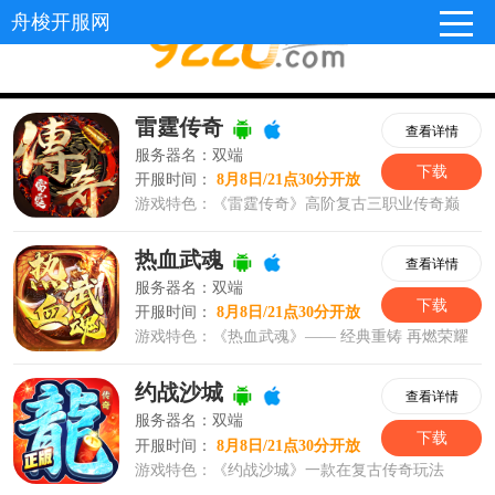
舟梭开服网