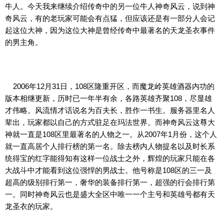
牛人。今天我来继续介绍传奇中的另一位牛人神奇风云，说到神
奇风云，有的老玩家可能会有点猛，但应该还是有一部分人会记
起这位大神，因为这位大神是曾经传奇中最著名的天龙圣衣事件
的男主角。
2006年12月31日，108区隆重开区，而魔龙岭英雄酒器内功的
版本相继更新，历时已一年半有余，各路英雄齐聚108，尽显雄
才伟略。风流情才话说名为百夫长，胜作一书生。服务器里名人
辈出，玩家都以自己的方式驻足在玛法世界。而神奇风云这尊大
神就一直是108区里最著名的人物之一。从2007年1月份，这个人
就一直高居个人排行榜的第一名。除去榜内人物提名以及时长系
统得宝的红字能得知有这样一位战士之外，辉煌的玩家只能在各
大战斗中才能看到这位强悍的男战士。他号称是108区的三一及
超高的级别排行第一，奢华的装备排行第一，超强的行会排行第
一。同时神奇风云也是盛大全区中唯一一个主号和英雄号都有天
龙圣衣的玩家。