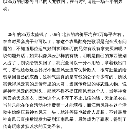
以35万的价格将自己的天龙收回，在当时可谓是一场不小的轰
动。
08年的35万太值钱了，08年北京的房价平均在1万每平左右，
在当时买套房子都可以了，靠这个农民翻身把歌唱是完全没有问
题的，不知道那位运气好到拿到35万的兄弟有没有拿去买房呢？
说句题外话，如果我像风云那样的有钱，明明是自己的东西被别
人占了，别说给钱买回了，我完全可以一分不用给，拿着钱出口
气，看他还敢这么嚣张不但是风云没有仗势欺人，很有肚量的给
钱拿回自己的东西，这种气度真的是有钱的公子哥少有的，所以
我觉得风云真的是传奇里的大哥，当属传奇里的标志性人物。说
起神奇风云的死对头，那就不得不提江南风暴这个人，当年神奇
风云的天龙圣衣，因为这个人多花了不止几倍的钱，天龙圣衣在
当时只能在传奇活动中消费第一才能获得，而江南风暴在这个活
动中始终压着神奇风云一头，就连等级也被此人反超，不过最后
神奇风云直接后期发力硬刚江南风暴，最终成为了赢家，得到了
传奇玩家梦寐以求的天龙圣衣。