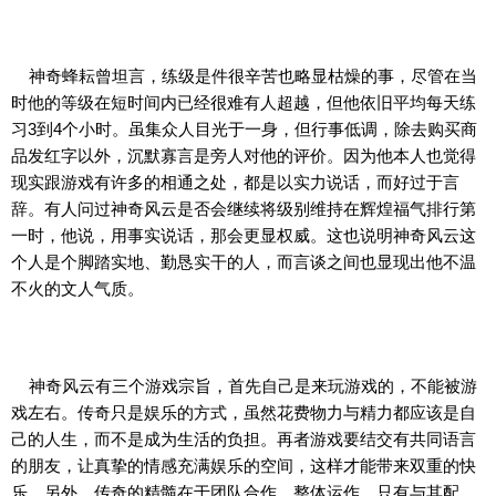
神奇蜂耘曾坦言，练级是件很辛苦也略显枯燥的事，尽管在当
时他的等级在短时间内已经很难有人超越，但他依旧平均每天练
习3到4个小时。虽集众人目光于一身，但行事低调，除去购买商
品发红字以外，沉默寡言是旁人对他的评价。因为他本人也觉得
现实跟游戏有许多的相通之处，都是以实力说话，而好过于言
辞。有人问过神奇风云是否会继续将级别维持在辉煌福气排行第
一时，他说，用事实说话，那会更显权威。这也说明神奇风云这
个人是个脚踏实地、勤恳实干的人，而言谈之间也显现出他不温
不火的文人气质。
神奇风云有三个游戏宗旨，首先自己是来玩游戏的，不能被游
戏左右。传奇只是娱乐的方式，虽然花费物力与精力都应该是自
己的人生，而不是成为生活的负担。再者游戏要结交有共同语言
的朋友，让真挚的情感充满娱乐的空间，这样才能带来双重的快
乐。另外，传奇的精髓在于团队合作，整体运作，只有与其配