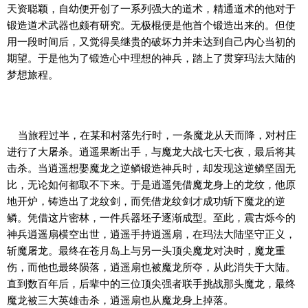
天资聪颖，自幼便开创了一系列强大的道术，精通道术的他对于
锻造道术武器也颇有研究。无极棍便是他首个锻造出来的。但使
用一段时间后，又觉得吴继贵的破坏力并未达到自己内心当初的
期望。于是他为了锻造心中理想的神兵，踏上了贯穿玛法大陆的
梦想旅程。
当旅程过半，在某和村落先行时，一条魔龙从天而降，对村庄
进行了大屠杀。逍遥果断出手，与魔龙大战七天七夜，最后将其
击杀。当逍遥想娶魔龙之逆鳞锻造神兵时，却发现这逆鳞坚固无
比，无论如何都取不下来。于是逍遥凭借魔龙身上的龙纹，他原
地开炉，铸造出了龙纹剑，而凭借龙纹剑才成功斩下魔龙的逆
鳞。凭借这片密林，一件兵器坯子逐渐成型。至此，震古烁今的
神兵逍遥扇横空出世，逍遥手持逍遥扇，在玛法大陆坚守正义，
斩魔屠龙。最终在苍月岛上与另一头顶尖魔龙对决时，魔龙重
伤，而他也最终陨落，逍遥扇也被魔龙所夺，从此消失于大陆。
直到数百年后，后辈中的三位顶尖强者联手挑战那头魔龙，最终
魔龙被三大英雄击杀，逍遥扇也从魔龙身上掉落。