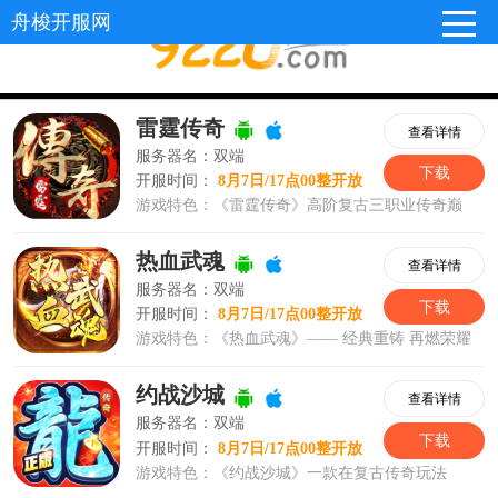
舟梭开服网