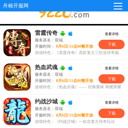
舟梭开服网